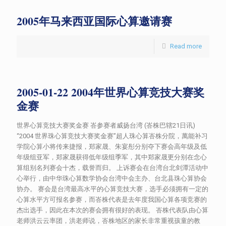
2005年马来西亚国际心算邀请赛
Read more
2005-01-22 2004年世界心算竞技大赛奖
金赛
世界心算竞技大赛奖金赛 峇参赛者威扬台湾 (峇株巴辖21日讯)
“2004 世界珠心算竞技大赛奖金赛”超人珠心算峇株分院，萬能补习
学院心算小将传来捷报，郑家晟、朱宴彤分别夺下赛会高年级及低
年级组亚军，郑家晟获得低年级组季军，其中郑家晟更分别在念心
算组别名列赛会十杰，载誉而归。 上诉赛会在台湾台北剑潭活动中
心举行，由中华珠心算数学协会台湾中会主办、台北县珠心算协会
协办。 赛会是台湾最高水平的心算竞技大赛，选手必须拥有一定的
心算水平方可报名参赛，而峇株代表是去年度我国心算各项竞赛的
杰出选手，因此在本次的赛会拥有很好的表现。 峇株代表队由心算
老师洪云云率团，洪老师说，峇株地区的家长非常重视孩童的教