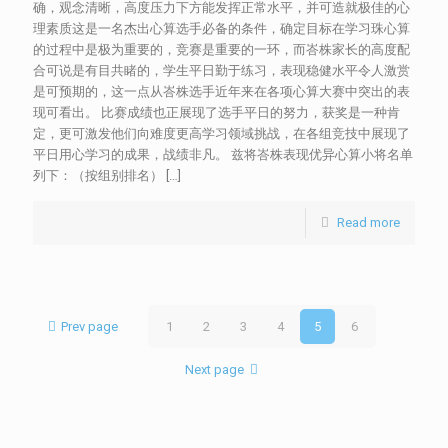
确，观念清晰，高度压力下方能发挥正常水平，并可造就极佳的心
理素质这是一名杰出心算选手必备的条件，确定目标在学习珠心算
的过程中是极为重要的，竞赛是重要的一环，而峇株家长的高度配
合可说是有目共睹的，学生平日勤于练习，表现稳健水平令人激赏
是可预期的，这一点从峇株选手近年来在各项心算大赛中突出的表
现可看出。 比赛成绩也正展现了选手平日的努力，获奖是一种肯
定，更可激发他们向难度更高学习领域挑战，在各组竞技中展现了
平日用心学习的成果，战绩非凡。 兹将峇株表现优异心算小将名单
列下：（按组别排名）
[…]
Read more
Prev page
1
2
3
4
5
6
Next page