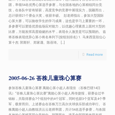
团，率领54名优秀心算选手参赛，与全国各地的心算精锐同台竞
技，在各队中皆有斩获，高度竞争的竞赛中展现实力，脱颖而出，
总计获得21个赛会大奖，收获丰硕。 彭老师指出，参加大型国际
心算大赛，可以验收学生的学习成果，这也是学习上重要的一环，
多参赛可以塑造优质临场应对能力，以优越心理素质上面对大型的
比赛，方能发挥高度稳健的水平，表现令人激赏是可以预期的。 兹
将峇株表现优异心算小将名单列下(按组别排名) 1. 马来西亚段位心
算十杰: 郭斯轩、郑家晟、陈蓓琦。
[…]
Read more
2005-06-26 峇株儿童珠心算赛
参加峇株儿童珠心算赛 萬能心算小超人表现佳 （峇株巴辖14日
讯）“峇株儿童珠心算比赛”萬能心算小超人再传捷报，获赛会过半
锦标，共取得赛会7个组别中的4个冠军，同时也获3个亚军及4个季
军，载誉而归。上述赛会在峇株万兰高尔夫球俱乐部成功举行。 峇
株萬能小超人由教练洪云云老师率团，共计54名选手参赛，与各国
各地的心算精英同台竞技中，脱颖而出，选手全部获奖收获丰硕。