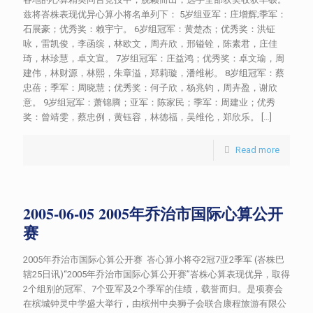
兹将峇株表现优异心算小将名单列下： 5岁组亚军：庄增辉;季军：
石展豪；优秀奖：赖宇宁。 6岁组冠军：黄楚杰；优秀奖：洪钲
咏，雷凯俊，李函缤，林欧文，周卉欣，邢镒铨，陈素君，庄佳
琦，林珍慧，卓文宣。 7岁组冠军：庄益鸿；优秀奖：卓文瑜，周
建伟，林财源，林熙，朱章溢，郑莉璇，潘维彬。 8岁组冠军：蔡
忠蓓；季军：周晓慧；优秀奖：何子欣，杨兆钧，周卉盈，谢欣
意。 9岁组冠军：萧锦腾；亚军：陈家民；季军：周建业；优秀
奖：曾靖雯，蔡忠例，黄钰容，林德福，吴维伦，郑欣乐。
[…]
Read more
2005-06-05 2005年乔治市国际心算公开
赛
2005年乔治市国际心算公开赛 峇心算小将夺2冠7亚2季军 (峇株巴
辖25日讯)“2005年乔治市国际心算公开赛”峇株心算表现优异，取得
2个组别的冠军、7个亚军及2个季军的佳绩，载誉而归。是项赛会
在槟城钟灵中学盛大举行，由槟州中央狮子会联合康程旅游有限公