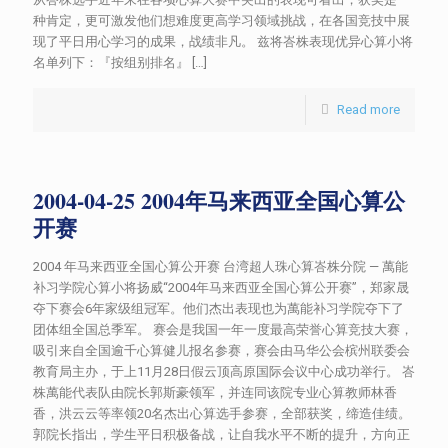
种肯定，更可激发他们想难度更高学习领域挑战，在各国竞技中展
现了平日用心学习的成果，战绩非凡。 兹将峇株表现优异心算小将
名单列下：『按组别排名』
[…]
Read more
2004-04-25 2004年马来西亚全国心算公
开赛
2004 年马来西亚全国心算公开赛 台湾超人珠心算峇株分院 — 萬能
补习学院心算小将扬威“2004年马来西亚全国心算公开赛”，郑家晟
夺下赛会6年家级组冠军。他们杰出表现也为萬能补习学院夺下了
团体组全国总季军。 赛会是我国一年一度最高荣誉心算竞技大赛，
吸引来自全国逾千心算健儿报名参赛，赛会由马华公会槟州联委会
教育局主办，于上11月28日假云顶高原国际会议中心成功举行。 峇
株萬能代表队由院长郭斯豪领军，并连同该院专业心算教师林香
香，洪云云等率领20名杰出心算选手参赛，全部获奖，缔造佳绩。
郭院长指出，学生平日积极备战，让自我水平不断的提升，方向正