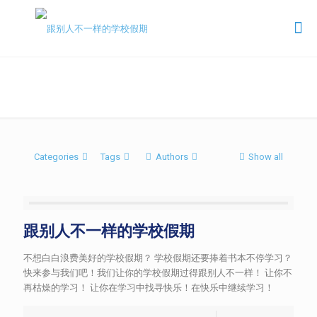
admin
Categories
Tags
Authors
Show all
跟别人不一样的学校假期
不想白白浪费美好的学校假期？ 学校假期还要捧着书本不停学习？
快来参与我们吧！我们让你的学校假期过得跟别人不一样！ 让你不
再枯燥的学习！ 让你在学习中找寻快乐！在快乐中继续学习！