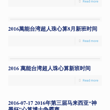
Read more
2016萬能台湾超人珠心算8月新班时间
Read more
2016 萬能台湾超人珠心算新班时间
Read more
2016-07-17 2016年第三届马来西亚“神
墨杯”心算博士争霸赛