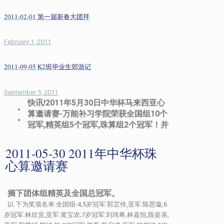
2011-02-01 第一届新春大团拜
February 1, 2011
2011-09-05 K2班毕业生郊游记
September 5, 2011
快讯!2011年5月30日中华杯马来西亚心
算邀请赛-万能补习学院荣获全国组10个
冠军,精英组5个冠军,珠算组2个冠军！并
2011-05-30 2011年中华杯珠
心算邀请赛
摘下团体组精英及全国总冠军。
以 下为奖项名单:全国组-4,5岁冠军:郭芷伶,亚军:陈思璇,6
岁冠军:林欣宜,亚军:黄宝农;7岁冠军:刘玮希,林嘉恒,陈姿亲,