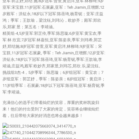
亚军:郭芷妤,郑结 施;8岁冠军:曾萱,黄启洋,亚军:林柳琦;9岁
亚军:宋宝群;11岁冠军:石展豪,亚军：Teh Jiamin,庄增辉;12
岁殿军：洪钲永;18岁以下冠军:陈蓓琦,杨育铌；亚军:庄益
鸿；季军；王歆瑜，梁沈钰,刘玮沁，欧妙齐；殿军:郑欣
乐,郑家 昱；第五名：李靖涵。
精英组-4,5岁亚军:郭芷伶,季军:陈思璇;6岁亚军:黄宝农,季
军:林 欣宜;7岁冠军:林嘉恒,亚军:陈姿亲,季军:刘玮希,郭芷
妤,郑结施;8岁冠军:曾萱,亚军:黄启洋,林柳琦;9岁亚军；宋
宝群,11岁冠军:石展豪, 季军：Teh Jiamin,庄增辉;12岁亚军:
洪钲永;18岁以下冠军:陈蓓琦,亚军:杨育铌,季军:王歆瑜,李
靖涵,庄益鸿,殿军:欧妙齐,郑家昱,刘玮芯,郑欣 乐,梁沈钰。
挑战组3杰-4，5岁季军：陈思璇；6岁组冠军：黄宝农；7
岁组亚军：郭芷妤，季军：陈姿亲；8岁组冠军：黄启洋；
11岁组季军：石展豪;18岁以下冠军:陈蓓琦,亚军:杨育铌,季
军:李靖涵。
充满信心的选手们带着灿烂的笑容，厚重的奖杯凯旋归
来！他们的付出受到了大家的肯定，笑容将会继续灿烂
着，往后带给大家的好消息也将会越来越多！